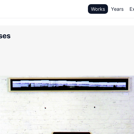
Works
Years
E
ses