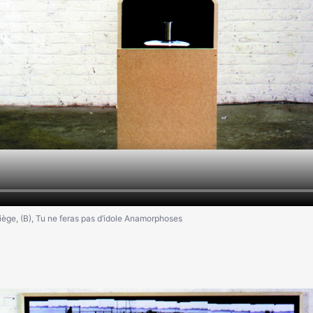
ège, (B), Tu ne feras pas d’idole Anamorphoses