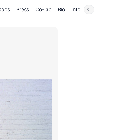
xpos
Press
Co-lab
Bio
Info
☾