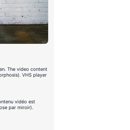
en. The video content
morphosis). VHS player
ontenu vidéo est
se par miroir).