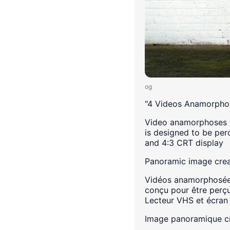
og
"4 Videos Anamorpho
Video anamorphoses wi
is designed to be per
and 4:3 CRT display
Panoramic image creat
Vidéos anamorphosées 
conçu pour être perçu
Lecteur VHS et écran
Image panoramique c