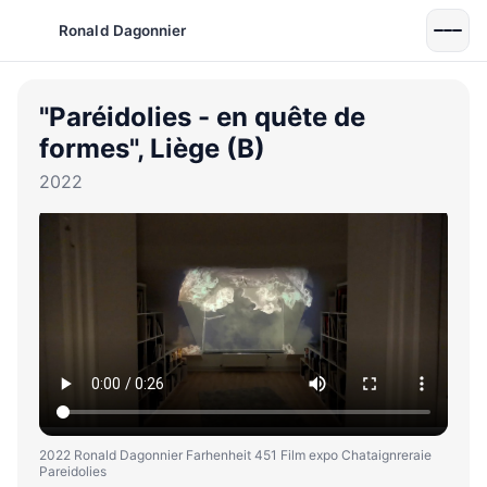
Ronald Dagonnier
"Paréidolies - en quête de
formes", Liège (B)
2022
2022 Ronald Dagonnier Farhenheit 451 Film expo Chataignreraie
Pareidolies