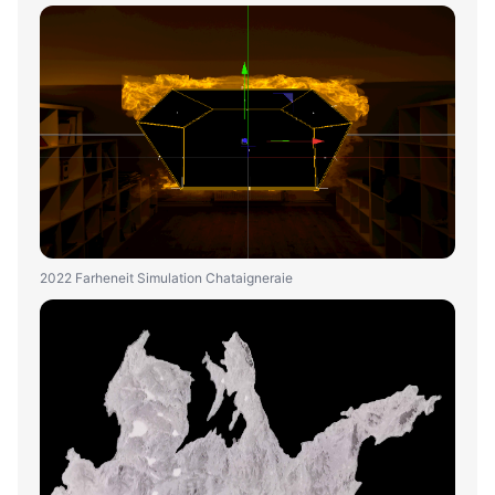
2022 Farheneit Simulation Chataigneraie